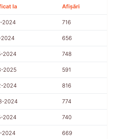
icat la
Afișări
1-2024
716
1-2024
656
5-2024
748
3-2025
591
2-2024
816
3-2024
774
5-2024
740
1-2024
669