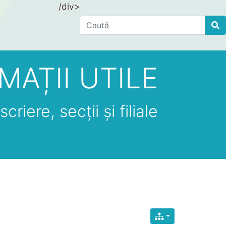
/div>
Find
MAȚII UTILE
criere, secții și filiale