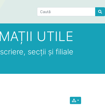
Find
MAȚII UTILE
criere, secții și filiale