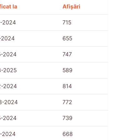
icat la
Afișări
1-2024
715
1-2024
655
5-2024
747
3-2025
589
2-2024
814
3-2024
772
5-2024
739
1-2024
668