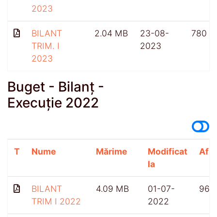
2023
BILANT
2.04 MB
23-08-
780
TRIM. I
2023
2023
Buget - Bilanț -
Execuție 2022
T
Nume
Mărime
Modificat
Afiș
la
BILANT
4.09 MB
01-07-
968
TRIM I 2022
2022