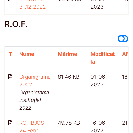
31.12.2022
2023
R.O.F.
T
Nume
Mărime
Modificat
Afiș
la
Organigrama
81.46 KB
01-06-
1811
2022
2023
Organigrama
instituției
2022
ROF BJGS
49.78 KB
16-06-
214
24 Febr
2022