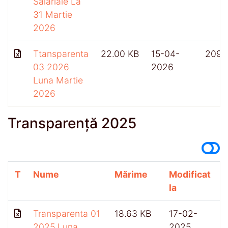
Salariale La
31 Martie
2026
Ttansparenta
22.00 KB
15-04-
209
03 2026
2026
Luna Martie
2026
Transparență 2025
T
Nume
Mărime
Modificat
A
la
Transparenta 01
18.63 KB
17-02-
2025 Luna
2025