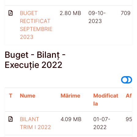
BUGET
2.80 MB
09-10-
709
RECTIFICAT
2023
SEPTEMBRIE
2023
Buget - Bilanț -
Execuție 2022
T
Nume
Mărime
Modificat
Afiș
la
BILANT
4.09 MB
01-07-
955
TRIM I 2022
2022