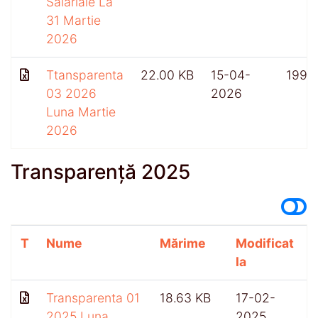
Salariale La
31 Martie
2026
Ttansparenta
22.00 KB
15-04-
199
03 2026
2026
Luna Martie
2026
Transparență 2025
T
Nume
Mărime
Modificat
A
la
Transparenta 01
18.63 KB
17-02-
2025 Luna
2025