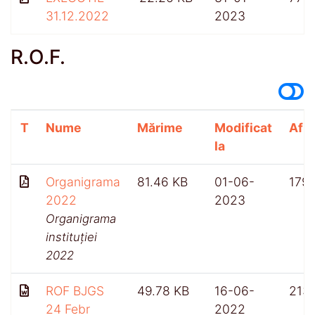
31.12.2022
2023
R.O.F.
T
Nume
Mărime
Modificat
Afiș
la
Organigrama
81.46 KB
01-06-
179
2022
2023
Organigrama
instituției
2022
ROF BJGS
49.78 KB
16-06-
213
24 Febr
2022