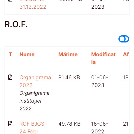
31.12.2022
2023
R.O.F.
T
Nume
Mărime
Modificat
Afiș
la
Organigrama
81.46 KB
01-06-
1811
2022
2023
Organigrama
instituției
2022
ROF BJGS
49.78 KB
16-06-
214
24 Febr
2022