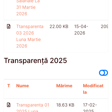
Salariale La
31 Martie
2026
Ttansparenta
22.00 KB
15-04-
209
03 2026
2026
Luna Martie
2026
Transparență 2025
T
Nume
Mărime
Modificat
A
la
Transparenta 01
18.63 KB
17-02-
2025 Luna
2025