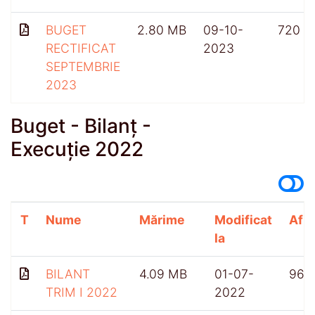
BUGET
2.80 MB
09-10-
720
RECTIFICAT
2023
SEPTEMBRIE
2023
Buget - Bilanț -
Execuție 2022
T
Nume
Mărime
Modificat
Afiș
la
BILANT
4.09 MB
01-07-
968
TRIM I 2022
2022