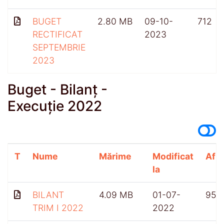
BUGET
2.80 MB
09-10-
712
RECTIFICAT
2023
SEPTEMBRIE
2023
Buget - Bilanț -
Execuție 2022
T
Nume
Mărime
Modificat
Afiș
la
BILANT
4.09 MB
01-07-
959
TRIM I 2022
2022