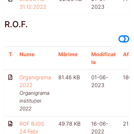
31.12.2022
2023
R.O.F.
T
Nume
Mărime
Modificat
Afiș
la
Organigrama
81.46 KB
01-06-
180
2022
2023
Organigrama
instituției
2022
ROF BJGS
49.78 KB
16-06-
213
24 Febr
2022