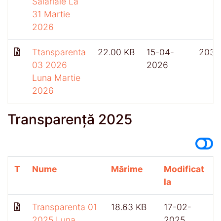
Salariale La
31 Martie
2026
Ttansparenta
22.00 KB
15-04-
203
03 2026
2026
Luna Martie
2026
Transparență 2025
T
Nume
Mărime
Modificat
A
la
Transparenta 01
18.63 KB
17-02-
2025 Luna
2025