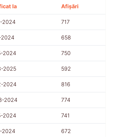
icat la
Afișări
1-2024
717
1-2024
658
5-2024
750
3-2025
592
2-2024
816
3-2024
774
5-2024
741
1-2024
672