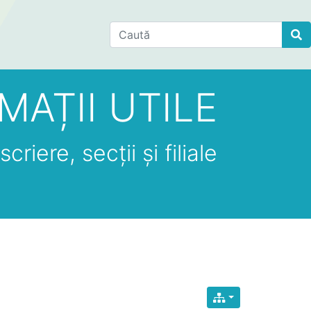
Find
MAȚII UTILE
criere, secții și filiale