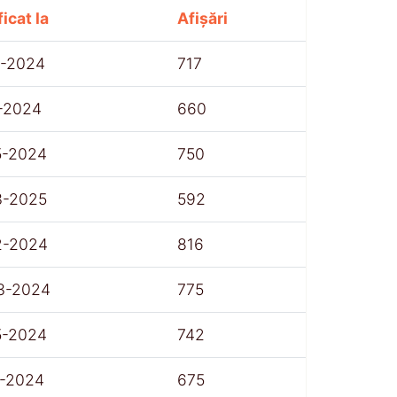
icat la
Afișări
1-2024
717
1-2024
660
5-2024
750
3-2025
592
2-2024
816
3-2024
775
5-2024
742
1-2024
675