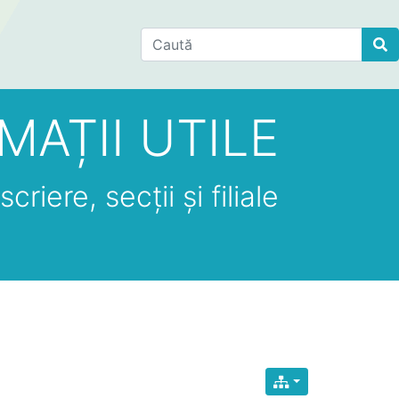
Find
MAȚII UTILE
criere, secții și filiale