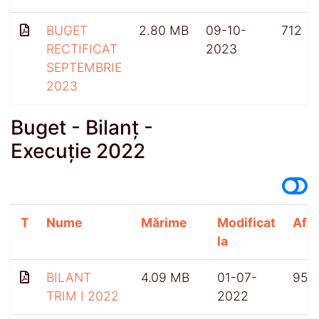
BUGET
2.80 MB
09-10-
712
RECTIFICAT
2023
SEPTEMBRIE
2023
Buget - Bilanț -
Execuție 2022
T
Nume
Mărime
Modificat
Afiș
la
BILANT
4.09 MB
01-07-
959
TRIM I 2022
2022