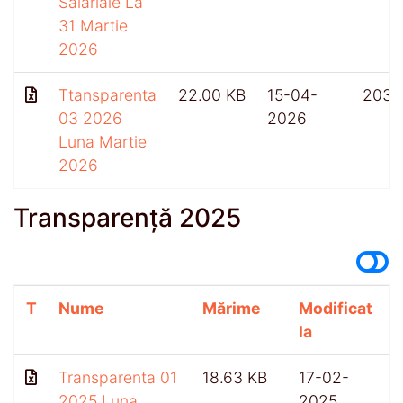
Salariale La
31 Martie
2026
Ttansparenta
22.00 KB
15-04-
203
03 2026
2026
Luna Martie
2026
Transparență 2025
T
Nume
Mărime
Modificat
A
la
Transparenta 01
18.63 KB
17-02-
5
2025 Luna
2025