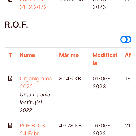
31.12.2022
2023
R.O.F.
T
Nume
Mărime
Modificat
Afiș
la
Organigrama
81.46 KB
01-06-
180
2022
2023
Organigrama
instituției
2022
ROF BJGS
49.78 KB
16-06-
213
24 Febr
2022