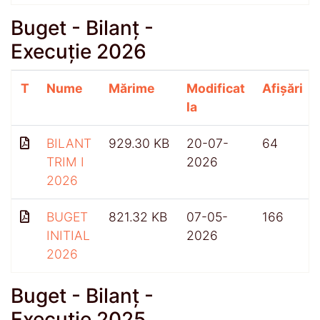
Buget - Bilanț -
Execuție 2026
T
Nume
Mărime
Modificat
Afișări
la
BILANT
929.30 KB
20-07-
64
TRIM I
2026
2026
BUGET
821.32 KB
07-05-
166
INITIAL
2026
2026
Buget - Bilanț -
Execuție 2025