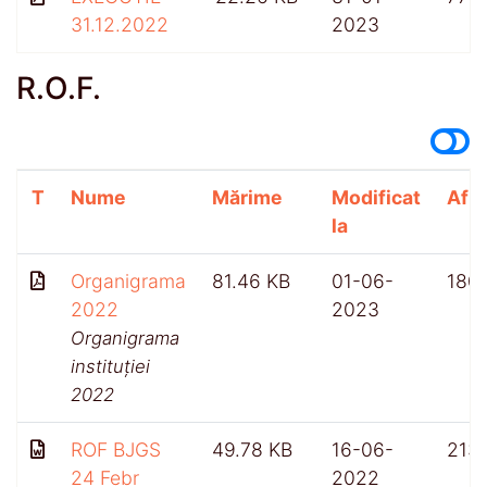
31.12.2022
2023
R.O.F.
T
Nume
Mărime
Modificat
Afiș
la
Organigrama
81.46 KB
01-06-
180
2022
2023
Organigrama
instituției
2022
ROF BJGS
49.78 KB
16-06-
213
24 Febr
2022