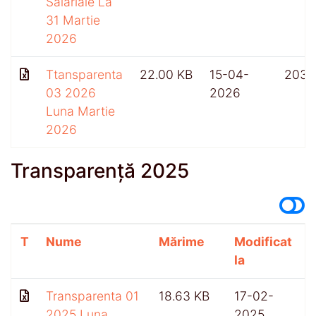
Salariale La
31 Martie
2026
Ttansparenta
22.00 KB
15-04-
203
03 2026
2026
Luna Martie
2026
Transparență 2025
T
Nume
Mărime
Modificat
A
la
Transparenta 01
18.63 KB
17-02-
2025 Luna
2025