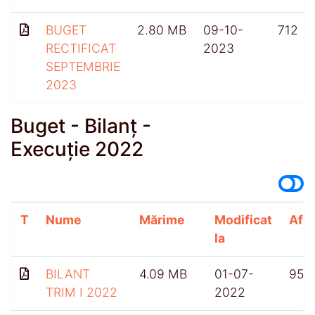
BUGET
2.80 MB
09-10-
712
RECTIFICAT
2023
SEPTEMBRIE
2023
Buget - Bilanț -
Execuție 2022
T
Nume
Mărime
Modificat
Afiș
la
BILANT
4.09 MB
01-07-
959
TRIM I 2022
2022