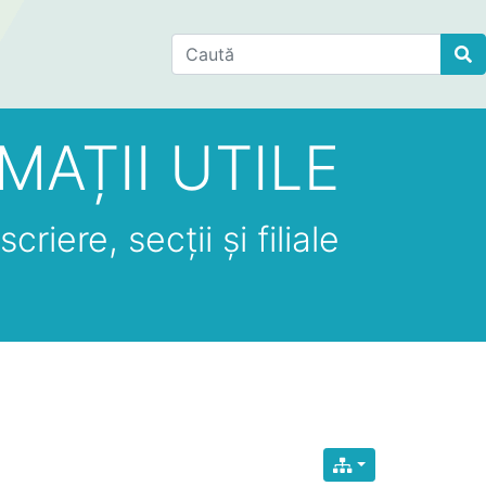
Find
MAȚII UTILE
criere, secții și filiale